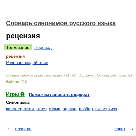
Словарь синонимов русского языка
рецензия
Толкование
Перевод
рецензия
Речевое воздействие
Словарь синонимов русского языка. - М.: АСТ, Астрель
.
Под общ. ред. проф. Л.Г.
Бабенко
.
2011
.
Игры ⚽
Поможем написать реферат
Синонимы
:
кинорецензия
,
ответ
,
отзыв
,
оценка
,
разбор
,
экспертиза
похвала
совет